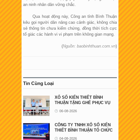
an ninh nhân dân vững chắc.
Qua hoạt động này, Công an tỉnh Bình Thuận
kêu gọi người dân nâng cao cảnh giác, không chia
sẻ thông tin chưa kiểm chứng, đồng thời tích cực
tố giác các hành vi vi phạm trên không gian mạng.
(
Nguồn: baobinhthuan.com.vn
)
Tin Cùng Loại
XỔ SỐ KIẾN THIẾT BÌNH
THUẬN TẶNG GHẾ PHỤC VỤ
NGƯỜI BỆNH TẠI ...
06-08-2026
CÔNG TY TNHH XỔ SỐ KIẾN
THIẾT BÌNH THUẬN TỔ CHỨC
HỘI NGHỊ GẶP GỠ ...
04-08-2026