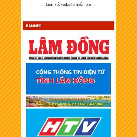
::
Liên kết website miễn phí
::
XSKT Bạc Liêu
XSKT Đồng Nai
BANNER
XSKT Sóc Trăng
XSKT Cần Thơ
XSKT An Giang
XSKT Tây Ninh
XSKT Bình Thuận
XSKT Vĩnh Long
XSKT Trà Vinh
XSKT Bình Dương
XSKT Hậu Giang
XSKT Long An
XSKT Bình Phước