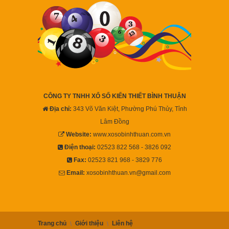
CÔNG TY TNHH XỔ SỐ KIẾN THIẾT BÌNH THUẬN
Địa chỉ:
343 Võ Văn Kiệt, Phường Phú Thủy, Tỉnh
Lâm Đồng
Website:
www.xosobinhthuan.com.vn
Điện thoại:
02523 822 568 - 3826 092
Fax:
02523 821 968 - 3829 776
Email:
xosobinhthuan.vn@gmail.com
Trang chủ
Giới thiệu
Liên hệ