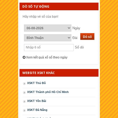
DÒ SỐ TỰ ĐỘNG
Hãy nhập vé số của bạn!
Ngày
Đài
Số dò
Xem kết quả xổ số theo ngày
WEBSITE XSKT KHÁC
XSKT Thủ Đô
XSKT Thành phố Hồ Chí Minh
XSKT Yên Bái
XSKT Ðà Nẳng