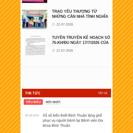
TRAO YÊU THƯƠNG TỪ
NHỮNG CĂN NHÀ TÌNH NGHĨA
22-07-2026
TUYÊN TRUYỀN KẾ HOẠCH SỐ
76-KH/ĐU NGÀY 17/7/2026 CỦA
ĐẢNG ỦY UBND ...
21-07-2026
TIN TỨC
TẤT CẢ
TIÊU BIỂU
MỚI NHẤT
Xổ số kiến thiết Bình Thuận tặng ghế
06-08-2026
phục vụ người bệnh tại Bệnh viện Đa
khoa Bình Thuận