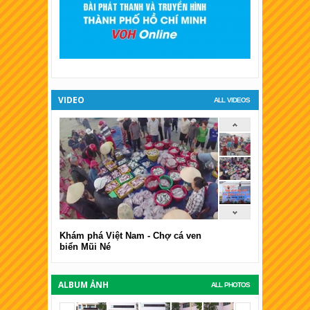
XSKT Tiền Giang
XSKT Đà Lạt
VIDEO
ALL VIDEOS
Khám phá Việt Nam - Chợ cá ven
biển Mũi Né
ALBUM ẢNH
ALL PHOTOS
<span></span>
<span></span