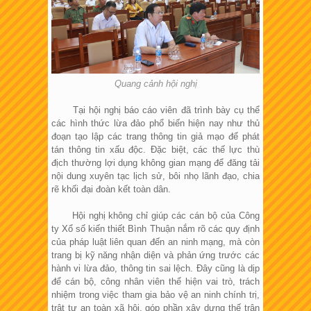
Quang cảnh hội nghị
Tại hội nghị báo cáo viên đã trình bày cụ thể
các hình thức lừa đảo phổ biến hiện nay như thủ
đoạn tạo lập các trang thông tin giả mạo để phát
tán thông tin xấu độc. Đặc biệt, các thế lực thù
địch thường lợi dụng không gian mạng để đăng tải
nội dung xuyên tạc lịch sử, bôi nhọ lãnh đạo, chia
rẽ khối đại đoàn kết toàn dân.
Hội nghị không chỉ giúp các cán bộ của Công
ty Xổ số kiến thiết Bình Thuận nắm rõ các quy định
của pháp luật liên quan đến an ninh mạng, mà còn
trang bị kỹ năng nhận diện và phản ứng trước các
hành vi lừa đảo, thông tin sai lệch. Đây cũng là dịp
để cán bộ, công nhân viên thể hiện vai trò, trách
nhiệm trong việc tham gia bảo vệ an ninh chính trị,
trật tự an toàn xã hội, góp phần xây dựng thế trận