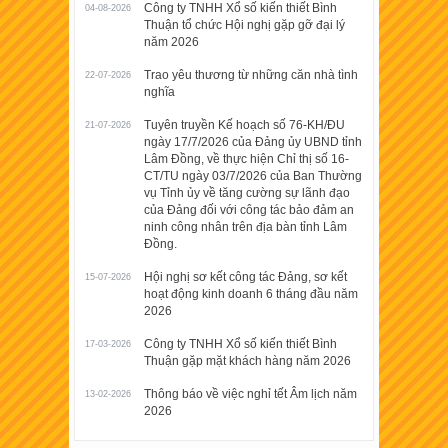
Công ty TNHH Xổ số kiến thiết Bình
04-08-2026
Thuận tổ chức Hội nghị gặp gỡ đại lý
năm 2026
Trao yêu thương từ những căn nhà tình
22-07-2026
nghĩa
Tuyên truyền Kế hoạch số 76-KH/ĐU
21-07-2026
ngày 17/7/2026 của Đảng ủy UBND tỉnh
Lâm Đồng, về thực hiện Chỉ thị số 16-
CT/TU ngày 03/7/2026 của Ban Thường
vụ Tỉnh ủy về tăng cường sự lãnh đạo
của Đảng đối với công tác bảo đảm an
ninh công nhân trên địa bàn tỉnh Lâm
Đồng.
Hội nghị sơ kết công tác Đảng, sơ kết
15-07-2026
hoạt động kinh doanh 6 tháng đầu năm
2026
Công ty TNHH Xổ số kiến thiết Bình
17-03-2026
Thuận gặp mặt khách hàng năm 2026
Thông báo về việc nghỉ tết Âm lịch năm
13-02-2026
2026