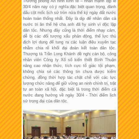
Trưởng phòng An ninh kinh tế – nhấn mạnh dịp lễ
30/4 năm nay có ý nghĩa đặc biệt quan trọng, đánh
dấu cột mốc lịch sử tròn nửa thế kỷ ngày đất nước
hoàn toàn thống nhất. Đây là dịp để nhân dân cả
nước tri ân thế hệ cha anh đã hy sinh vì độc lập
dân tộc. Nhưng đây cũng là thời điểm nhạy cảm,
dễ bị các đối tượng xấu phản động, thế lực thù
địch lợi dụng để tung ra các luận điệu xuyên tạc
nhằm chia rẽ khối đại đoàn kết toàn dân tộc.
Thượng tá Trần Long Khánh đề nghị cán bộ, công
nhân viên Công ty Xổ số kiến thiết Bình Thuận
nâng cao nhận thức, tích cực tố giác tội phạm,
không chia sẻ các thông tin chưa được kiểm
chứng, đồng thời hợp tác chặt chẽ với các lực
lượng chức năng để giữ vững an ninh chính trị, trật
tự an toàn xã hội, đặc biệt là trong thời điểm cả
nước đang hướng về ngày 30/4 - Thời điểm lịch
sử trọng đại của dân tộc.