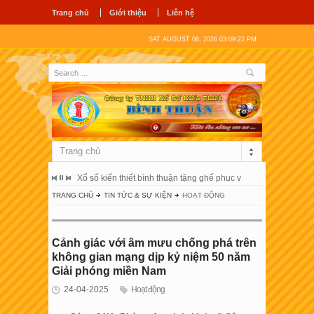
Trang chủ
Giới thiệu
Liên hệ
SAT AUGUST 08, 2026 03:09:22 PM
Trang chủ
ổ hùng vương
Xổ số kiến thiết bình thuận tặng ghế phục vụ người bệnh tại 
Công ty tnhh
TRANG CHỦ
TIN TỨC & SỰ KIỆN
HOẠT ĐỘNG
Cảnh giác với âm mưu chống phá trên
không gian mạng dịp kỷ niệm 50 năm
Giải phóng miền Nam
24-04-2025
Hoạt động