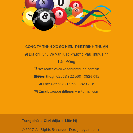
CÔNG TY TNHH XỔ SỐ KIẾN THIẾT BÌNH THUẬN
Địa chỉ:
343 Võ Văn Kiệt, Phường Phú Thủy, Tỉnh
Lâm Đồng
Website:
www.xosobinhthuan.com.vn
Điện thoại:
02523 822 568 - 3826 092
Fax:
02523 821 968 - 3829 776
Email:
xosobinhthuan.vn@gmail.com
Trang chủ
Giới thiệu
Liên hệ
© 2017. All Rights Reserved. Design by
andean