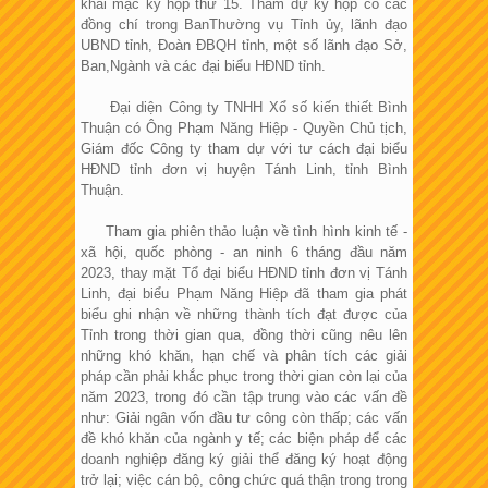
khai mạc kỳ họp thứ 15. Tham dự kỳ họp có các
đồng chí trong BanThường vụ Tỉnh ủy, lãnh đạo
UBND tỉnh, Đoàn ĐBQH tỉnh, một số lãnh đạo Sở,
Ban,Ngành và các đại biểu HĐND tỉnh.
Đại diện Công ty TNHH Xổ số kiến thiết Bình
Thuận có Ông Phạm Năng Hiệp - Quyền Chủ tịch,
Giám đốc Công ty tham dự với tư cách đại biểu
HĐND tỉnh đơn vị huyện Tánh Linh, tỉnh Bình
Thuận.
Tham gia phiên thảo luận về tình hình kinh tế -
xã hội, quốc phòng - an ninh 6 tháng đầu năm
2023, thay mặt Tổ đại biểu HĐND tỉnh đơn vị Tánh
Linh, đại biểu Phạm Năng Hiệp đã tham gia phát
biểu ghi nhận về những thành tích đạt được của
Tỉnh trong thời gian qua, đồng thời cũng nêu lên
những khó khăn, hạn chế và phân tích các giải
pháp cần phải khắc phục trong thời gian còn lại của
năm 2023, trong đó cần tập trung vào các vấn đề
như: Giải ngân vốn đầu tư công còn thấp; các vấn
đề khó khăn của ngành y tế; các biện pháp để các
doanh nghiệp đăng ký giải thể đăng ký hoạt động
trở lại; việc cán bộ, công chức quá thận trong trong