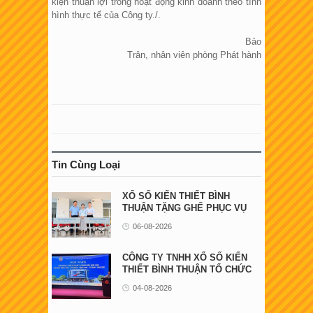
kiện thuận lợi trong hoạt động kinh doanh theo tình
hình thực tế của Công ty./.
Bảo
Trân, nhân viên phòng Phát hành
Tin Cùng Loại
XỔ SỐ KIẾN THIẾT BÌNH
THUẬN TẶNG GHẾ PHỤC VỤ
NGƯỜI BỆNH TẠI ...
06-08-2026
CÔNG TY TNHH XỔ SỐ KIẾN
THIẾT BÌNH THUẬN TỔ CHỨC
HỘI NGHỊ GẶP GỠ ...
04-08-2026