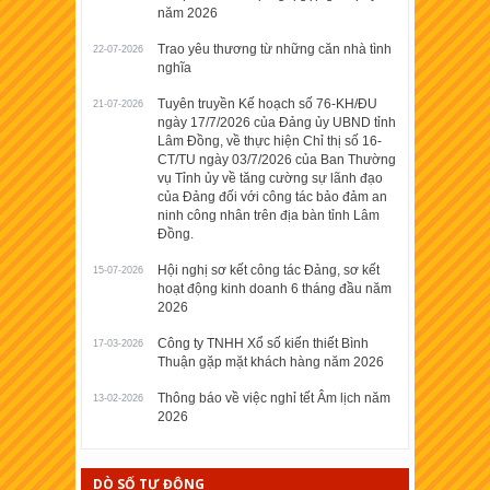
năm 2026
Trao yêu thương từ những căn nhà tình
22-07-2026
nghĩa
Tuyên truyền Kế hoạch số 76-KH/ĐU
21-07-2026
ngày 17/7/2026 của Đảng ủy UBND tỉnh
Lâm Đồng, về thực hiện Chỉ thị số 16-
CT/TU ngày 03/7/2026 của Ban Thường
vụ Tỉnh ủy về tăng cường sự lãnh đạo
của Đảng đối với công tác bảo đảm an
ninh công nhân trên địa bàn tỉnh Lâm
Đồng.
Hội nghị sơ kết công tác Đảng, sơ kết
15-07-2026
hoạt động kinh doanh 6 tháng đầu năm
2026
Công ty TNHH Xổ số kiến thiết Bình
17-03-2026
Thuận gặp mặt khách hàng năm 2026
Thông báo về việc nghỉ tết Âm lịch năm
13-02-2026
2026
DÒ SỐ TỰ ĐỘNG