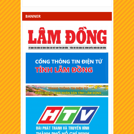
XSKT Bạc Liêu
XSKT Đồng Nai
BANNER
XSKT Sóc Trăng
XSKT Cần Thơ
XSKT An Giang
XSKT Tây Ninh
XSKT Bình Thuận
XSKT Vĩnh Long
XSKT Trà Vinh
XSKT Bình Dương
XSKT Hậu Giang
XSKT Long An
XSKT Bình Phước
XSKT Tiền Giang