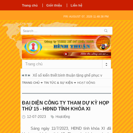
Trang chủ
Giới thiệu
Liên hệ
FRI AUGUST 07, 2026 11:48:39 PM
Trang chủ
ổ hùng vương
Xổ số kiến thiết bình thuận tặng ghế phục vụ người bệnh tại 
Công ty tnhh
TRANG CHỦ
TIN TỨC & SỰ KIỆN
HOẠT ĐỘNG
ĐẠI DIỆN CÔNG TY THAM DỰ KỲ HỌP
THỨ 15 - HĐND TỈNH KHÓA XI
12-07-2023
Hoạt động
Sáng ngày 11/7/2023, HĐND tỉnh khóa XI đã