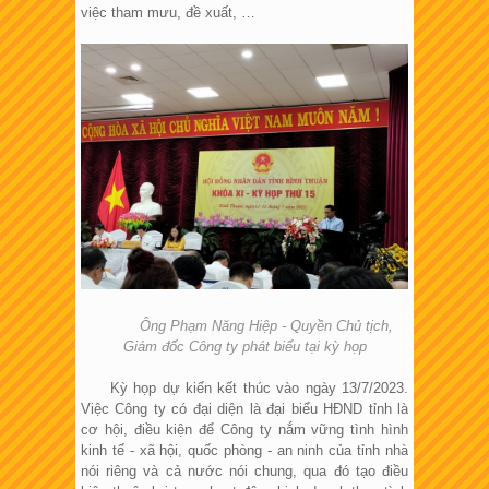
việc tham mưu, đề xuất, …
Ông Phạm Năng Hiệp - Quyền Chủ tịch,
Giám đốc Công ty phát biểu tại kỳ họp
Kỳ họp dự kiến kết thúc vào ngày 13/7/2023.
Việc Công ty có đại diện là đại biểu HĐND tỉnh là
cơ hội, điều kiện để Công ty nắm vững tình hình
kinh tế - xã hội, quốc phòng - an ninh của tỉnh nhà
nói riêng và cả nước nói chung, qua đó tạo điều