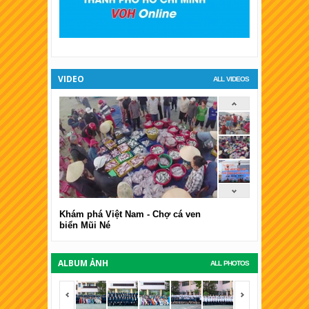
XSKT Đà Lạt
VIDEO
ALL VIDEOS
Khám phá Việt Nam - Chợ cá ven
biển Mũi Né
ALBUM ẢNH
ALL PHOTOS
<span></span>
<span></span