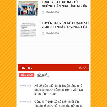
TRAO YÊU THƯƠNG TỪ
NHỮNG CĂN NHÀ TÌNH NGHĨA
22-07-2026
TUYÊN TRUYỀN KẾ HOẠCH SỐ
76-KH/ĐU NGÀY 17/7/2026 CỦA
ĐẢNG ỦY UBND ...
21-07-2026
TIN TỨC
TẤT CẢ
TIÊU BIỂU
MỚI NHẤT
Xổ số kiến thiết Bình Thuận tặng ghế
06-08-2026
phục vụ người bệnh tại Bệnh viện Đa
khoa Bình Thuận
Công ty TNHH Xổ số kiến thiết Bình
04-08-2026
Thuận tổ chức Hội nghị gặp gỡ đại lý