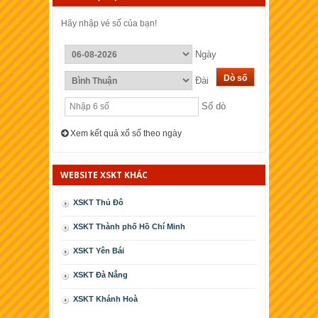
Hãy nhập vé số của bạn!
Ngày
Đài
Số dò
Xem kết quả xổ số theo ngày
WEBSITE XSKT KHÁC
XSKT Thủ Đô
XSKT Thành phố Hồ Chí Minh
XSKT Yên Bái
XSKT Ðà Nẳng
XSKT Khánh Hoà