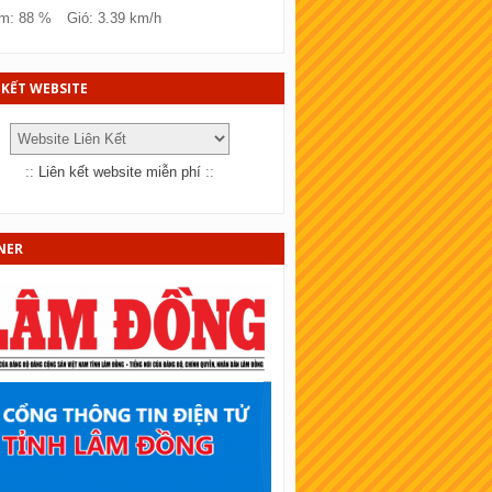
SKT Đồng Tháp
m: 88 %
Gió: 3.39 km/h
KT Bà Rịa - Vũng tàu
KT Bắc Ninh
 KẾT WEBSITE
KT Quảng Trị
KT Bến Tre
::
Liên kết website miễn phí
::
KT Bạc Liêu
KT Đồng Nai
NER
KT Sóc Trăng
SKT Cần Thơ
SKT An Giang
KT Tây Ninh
SKT Bình Thuận
KT Vĩnh Long
KT Trà Vinh