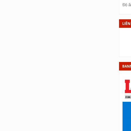
X
Độ ẩ
XS
XS
LIÊN
XS
XS
XS
XS
BAN
XS
X
X
XS
X
XS
XS