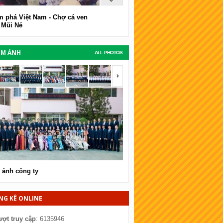
 phá Việt Nam - Chợ cá ven
 Mũi Né
UM ẢNH
ALL PHOTOS
span></span>
<span></span>
 ảnh công ty
Hình ảnh công ty
NG KÊ ONLINE
ượt truy cập
: 6135946