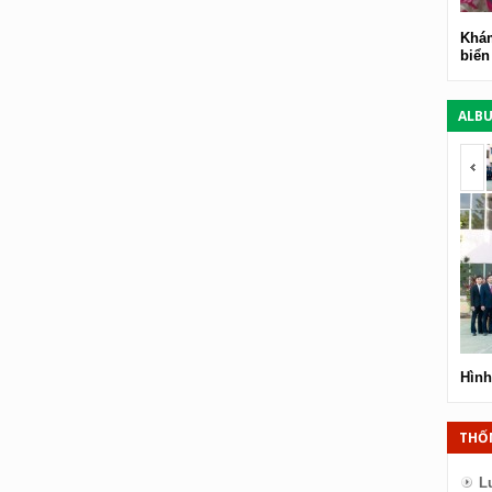
Khám
biển
ALB
<
Hình
THỐ
L