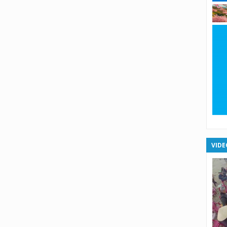
X
X
X
X
XS
XS
VIDE