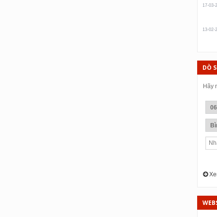
17-03-
13-02-
DÒ 
Hãy n
Xem
WEBS