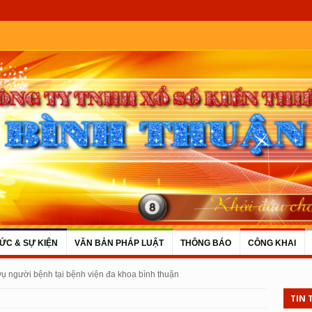
TỨC & SỰ KIỆN
VĂN BẢN PHÁP LUẬT
THÔNG BÁO
CÔNG KHAI
 vụ người bệnh tại bệnh viện đa khoa bình thuận
TIN 