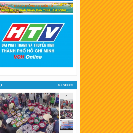
SKT Bình Dương
SKT Hậu Giang
SKT Long An
SKT Bình Phước
KT Tiền Giang
KT Đà Lạt
O
ALL VIDEOS