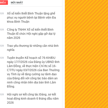
 BIỂU
MỚI NHẤT
Xổ số kiến thiết Bình Thuận tặng ghế
2026
phục vụ người bệnh tại Bệnh viện Đa
khoa Bình Thuận
Công ty TNHH Xổ số kiến thiết Bình
2026
Thuận tổ chức Hội nghị gặp gỡ đại lý
năm 2026
Trao yêu thương từ những căn nhà tình
2026
nghĩa
Tuyên truyền Kế hoạch số 76-KH/ĐU
2026
ngày 17/7/2026 của Đảng ủy UBND tỉnh
Lâm Đồng, về thực hiện Chỉ thị số 16-
CT/TU ngày 03/7/2026 của Ban Thường
vụ Tỉnh ủy về tăng cường sự lãnh đạo
của Đảng đối với công tác bảo đảm an
ninh công nhân trên địa bàn tỉnh Lâm
Đồng.
Hội nghị sơ kết công tác Đảng, sơ kết
2026
hoạt động kinh doanh 6 tháng đầu năm
2026