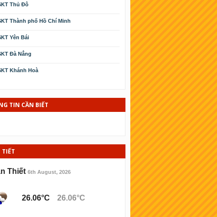
SKT Thủ Đô
KT Thành phố Hồ Chí Minh
KT Yên Bái
SKT Ðà Nẳng
SKT Khánh Hoà
SKT Cà Mau
SKT Phú Yên
G TIN CẦN BIẾT
KT Kiên Giang
KT Thái Bình
 TIẾT
SKT Ninh Thuận
KT Bình Ðịnh
n Thiết
6th August, 2026
KT Hải Phòng
26.06°C
26.06°C
KT Lào cai