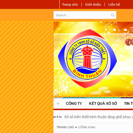
Trang chủ
Giới thiệu
Liên hệ
CÔNG TY
KẾT QUẢ XỔ SỐ
TIN 
Xổ số kiến thiết bình thuận tặng ghế phục
TRANG CHỦ
CÔNG KHAI