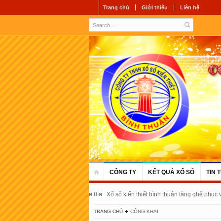
Trang chủ
Giới thiệu
Liên hệ
CÔNG TY
KẾT QUẢ XỔ SỐ
TIN 
Xổ số kiến thiết bình thuận tặng ghế phục
TRANG CHỦ
CÔNG KHAI