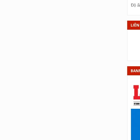
X
Độ ẩ
XS
XS
LIÊN
XS
XS
XS
XS
BAN
XS
X
X
XS
X
XS
XS