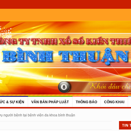
TỨC & SỰ KIỆN
VĂN BẢN PHÁP LUẬT
THÔNG BÁO
CÔNG KHAI
 vụ người bệnh tại bệnh viện đa khoa bình thuận
TIN 