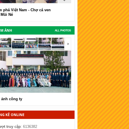
 phá Việt Nam - Chợ cá ven
 Mũi Né
UM ẢNH
ALL PHOTOS
span></span>
<span></span>
 ảnh công ty
Hình ảnh công ty
NG KÊ ONLINE
ượt truy cập
: 6136382