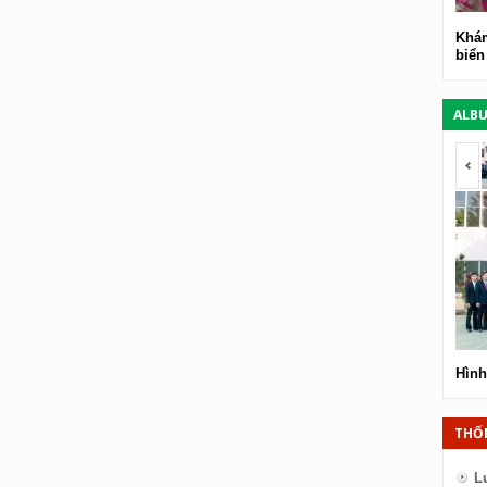
Khám
biển
ALB
<
Hình
THỐ
L