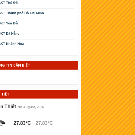
SKT Thủ Đô
KT Thành phố Hồ Chí Minh
KT Yên Bái
SKT Ðà Nẳng
SKT Khánh Hoà
SKT Cà Mau
SKT Phú Yên
G TIN CẦN BIẾT
KT Kiên Giang
KT Thái Bình
 TIẾT
SKT Ninh Thuận
KT Bình Ðịnh
n Thiết
7th August, 2026
KT Hải Phòng
27.83°C
27.83°C
KT Lào cai