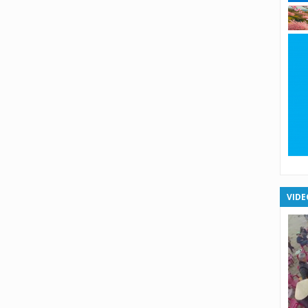
X
X
X
X
XS
XS
VIDE