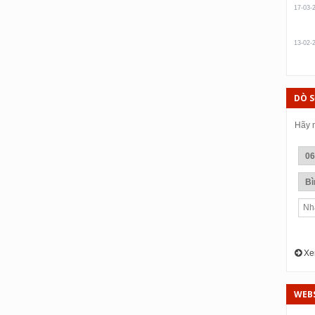
17-03-
13-02-
DÒ 
Hãy n
Xem
WEBS