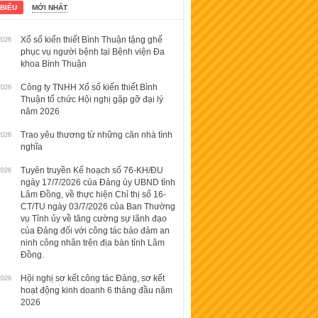
 BIỂU
MỚI NHẤT
Xổ số kiến thiết Bình Thuận tặng ghế
2026
phục vụ người bệnh tại Bệnh viện Đa
khoa Bình Thuận
Công ty TNHH Xổ số kiến thiết Bình
2026
Thuận tổ chức Hội nghị gặp gỡ đại lý
năm 2026
Trao yêu thương từ những căn nhà tình
2026
nghĩa
Tuyên truyền Kế hoạch số 76-KH/ĐU
2026
ngày 17/7/2026 của Đảng ủy UBND tỉnh
Lâm Đồng, về thực hiện Chỉ thị số 16-
CT/TU ngày 03/7/2026 của Ban Thường
vụ Tỉnh ủy về tăng cường sự lãnh đạo
của Đảng đối với công tác bảo đảm an
ninh công nhân trên địa bàn tỉnh Lâm
Đồng.
Hội nghị sơ kết công tác Đảng, sơ kết
2026
hoạt động kinh doanh 6 tháng đầu năm
2026