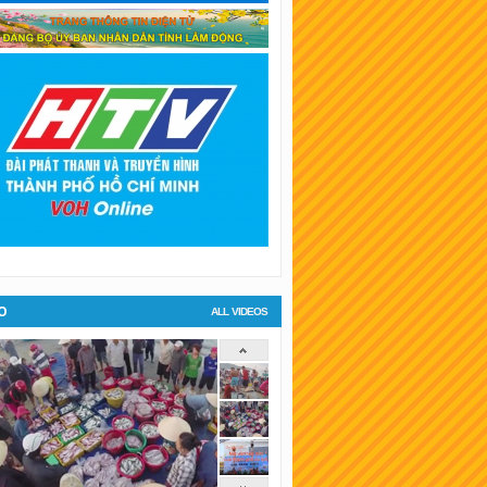
SKT Bình Dương
SKT Hậu Giang
SKT Long An
SKT Bình Phước
KT Tiền Giang
KT Đà Lạt
O
ALL VIDEOS