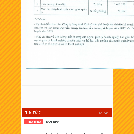
TIN TỨC
TẤT CẢ
TIÊU BIỂU
MỚI NHẤT