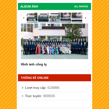
ALBUM ẢNH
ALL PHOTOS
<span></span>
<span></span
Hình ảnh công ty
Hình ảnh côn
THỐNG KÊ ONLINE
Lượt truy cập
: 6136884
Trực tuyến
: 0000026