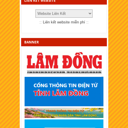
LIÊN KẾT WEBSITE
XSKT Quảng Trị
XSKT Bến Tre
::
Liên kết website miễn phí
::
XSKT Bạc Liêu
XSKT Đồng Nai
BANNER
XSKT Sóc Trăng
XSKT Cần Thơ
XSKT An Giang
XSKT Tây Ninh
XSKT Bình Thuận
XSKT Vĩnh Long
XSKT Trà Vinh
XSKT Bình Dương
XSKT Hậu Giang