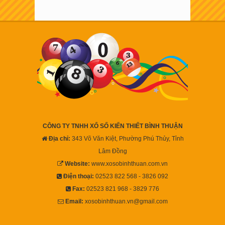
CÔNG TY TNHH XỔ SỐ KIẾN THIẾT BÌNH THUẬN
Địa chỉ:
343 Võ Văn Kiệt, Phường Phú Thủy, Tỉnh
Lâm Đồng
Website:
www.xosobinhthuan.com.vn
Điện thoại:
02523 822 568 - 3826 092
Fax:
02523 821 968 - 3829 776
Email:
xosobinhthuan.vn@gmail.com