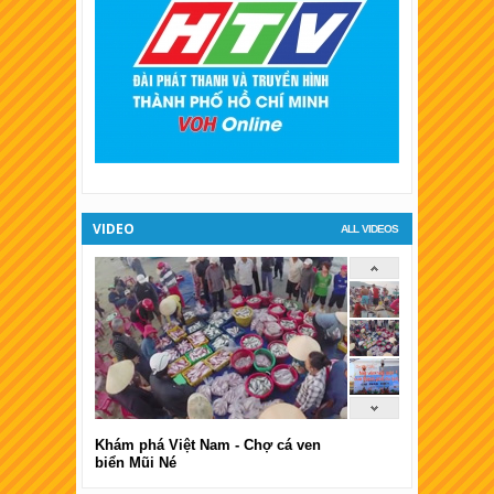
XSKT Long An
XSKT Bình Phước
XSKT Tiền Giang
XSKT Đà Lạt
VIDEO
ALL VIDEOS
Khám phá Việt Nam - Chợ cá ven
biển Mũi Né