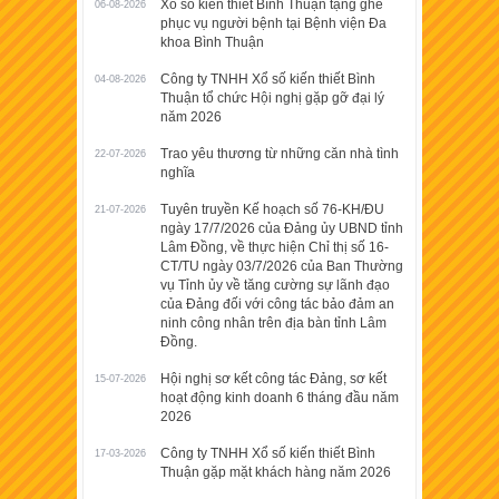
Xổ số kiến thiết Bình Thuận tặng ghế
06-08-2026
phục vụ người bệnh tại Bệnh viện Đa
khoa Bình Thuận
Công ty TNHH Xổ số kiến thiết Bình
04-08-2026
Thuận tổ chức Hội nghị gặp gỡ đại lý
năm 2026
Trao yêu thương từ những căn nhà tình
22-07-2026
nghĩa
Tuyên truyền Kế hoạch số 76-KH/ĐU
21-07-2026
ngày 17/7/2026 của Đảng ủy UBND tỉnh
Lâm Đồng, về thực hiện Chỉ thị số 16-
CT/TU ngày 03/7/2026 của Ban Thường
vụ Tỉnh ủy về tăng cường sự lãnh đạo
của Đảng đối với công tác bảo đảm an
ninh công nhân trên địa bàn tỉnh Lâm
Đồng.
Hội nghị sơ kết công tác Đảng, sơ kết
15-07-2026
hoạt động kinh doanh 6 tháng đầu năm
2026
Công ty TNHH Xổ số kiến thiết Bình
17-03-2026
Thuận gặp mặt khách hàng năm 2026