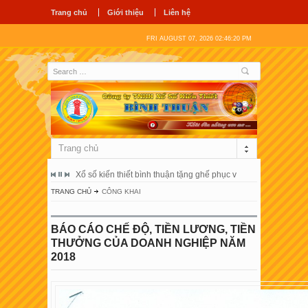
Trang chủ
Giới thiệu
Liên hệ
FRI AUGUST 07, 2026 02:46:21 PM
Trang chủ
ổ hùng vương
Xổ số kiến thiết bình thuận tặng ghế phục vụ người bệnh tại 
Công ty tnhh
TRANG CHỦ
CÔNG KHAI
BÁO CÁO CHẾ ĐỘ, TIỀN LƯƠNG, TIỀN
THƯỞNG CỦA DOANH NGHIỆP NĂM
2018