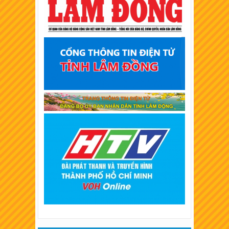
XSKT Cần Thơ
XSKT An Giang
XSKT Tây Ninh
XSKT Bình Thuận
XSKT Vĩnh Long
XSKT Trà Vinh
XSKT Bình Dương
XSKT Hậu Giang
XSKT Long An
XSKT Bình Phước
XSKT Tiền Giang
XSKT Đà Lạt