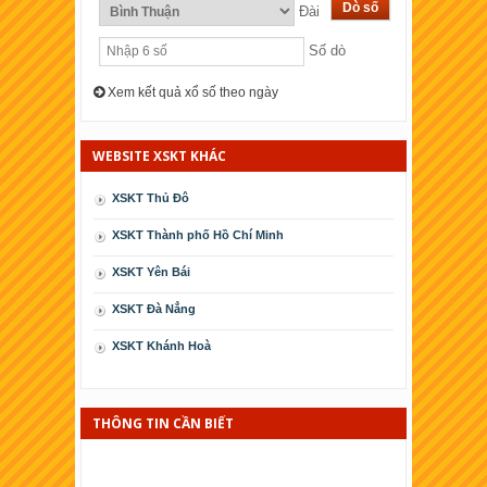
Đài
Số dò
Xem kết quả xổ số theo ngày
WEBSITE XSKT KHÁC
XSKT Thủ Đô
XSKT Thành phố Hồ Chí Minh
XSKT Yên Bái
XSKT Ðà Nẳng
XSKT Khánh Hoà
XSKT Cà Mau
XSKT Phú Yên
THÔNG TIN CẦN BIẾT
XSKT Kiên Giang