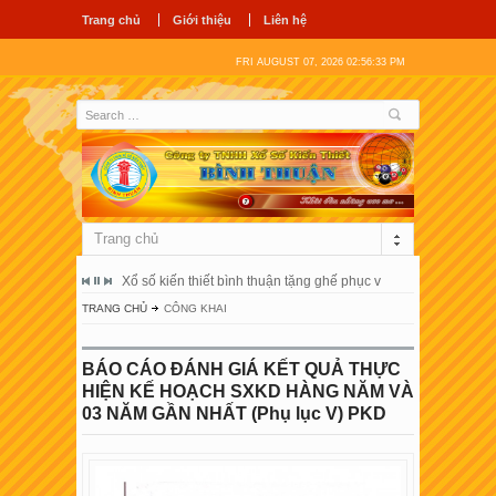
Trang chủ
Giới thiệu
Liên hệ
FRI AUGUST 07, 2026 02:56:34 PM
Trang chủ
ổ hùng vương
Xổ số kiến thiết bình thuận tặng ghế phục vụ người bệnh tại 
Công ty tnhh
TRANG CHỦ
CÔNG KHAI
BÁO CÁO ĐÁNH GIÁ KẾT QUẢ THỰC
HIỆN KẾ HOẠCH SXKD HÀNG NĂM VÀ
03 NĂM GẦN NHẤT (Phụ lục V) PKD