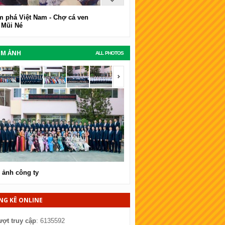
 phá Việt Nam - Chợ cá ven
 Mũi Né
UM ẢNH
ALL PHOTOS
span></span>
<span></span>
 ảnh công ty
Hình ảnh công ty
NG KÊ ONLINE
ượt truy cập
: 6135592