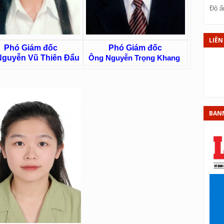
X
Độ ẩ
XS
XS
LIÊN
Phó Giám đốc
Phó Giám đốc
XS
guyễn Vũ Thiên Đẩu
Ông Nguyễn Trọng Khang
XS
XS
XS
BAN
XS
X
X
XS
X
XS
XS