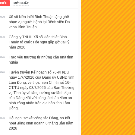
 BIỂU
MỚI NHẤT
Xổ số kiến thiết Bình Thuận tặng ghế
2026
phục vụ người bệnh tại Bệnh viện Đa
khoa Bình Thuận
Công ty TNHH Xổ số kiến thiết Bình
2026
Thuận tổ chức Hội nghị gặp gỡ đại lý
năm 2026
Trao yêu thương từ những căn nhà tình
2026
nghĩa
Tuyên truyền Kế hoạch số 76-KH/ĐU
2026
ngày 17/7/2026 của Đảng ủy UBND tỉnh
Lâm Đồng, về thực hiện Chỉ thị số 16-
CT/TU ngày 03/7/2026 của Ban Thường
vụ Tỉnh ủy về tăng cường sự lãnh đạo
của Đảng đối với công tác bảo đảm an
ninh công nhân trên địa bàn tỉnh Lâm
Đồng.
Hội nghị sơ kết công tác Đảng, sơ kết
2026
hoạt động kinh doanh 6 tháng đầu năm
2026