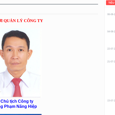
TIÊU
06-08-
I QUẢN LÝ CÔNG TY
04-08-
22-07-
21-07-
Chủ tịch Công ty
15-07-
g Phạm Năng Hiệp