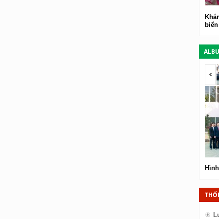
Khám
biển
ALB
<
Hình
THỐ
L