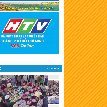
SKT Bình Dương
SKT Hậu Giang
SKT Long An
SKT Bình Phước
KT Tiền Giang
KT Đà Lạt
O
ALL VIDEOS