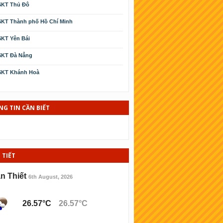
SKT Thủ Đô
KT Thành phố Hồ Chí Minh
KT Yên Bái
SKT Ðà Nẳng
SKT Khánh Hoà
SKT Cà Mau
SKT Phú Yên
G TIN CẦN BIẾT
KT Kiên Giang
KT Thái Bình
 TIẾT
SKT Ninh Thuận
KT Bình Ðịnh
n Thiết
6th August, 2026
KT Hải Phòng
26.57°C
26.57°C
KT Lào cai