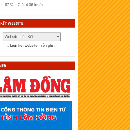
SKT Đồng Tháp
m: 87 %
Gió: 4.36 km/h
KT Bà Rịa - Vũng tàu
KT Bắc Ninh
 KẾT WEBSITE
KT Quảng Trị
KT Bến Tre
::
Liên kết website miễn phí
::
KT Bạc Liêu
KT Đồng Nai
NER
KT Sóc Trăng
SKT Cần Thơ
SKT An Giang
KT Tây Ninh
SKT Bình Thuận
KT Vĩnh Long
KT Trà Vinh