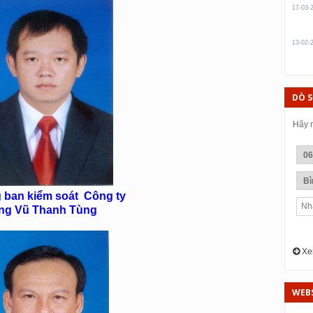
17-03-
13-02-
DÒ 
Hãy n
 ban kiểm soát Công ty
ng Vũ Thanh Tùng
Xem
WEBS