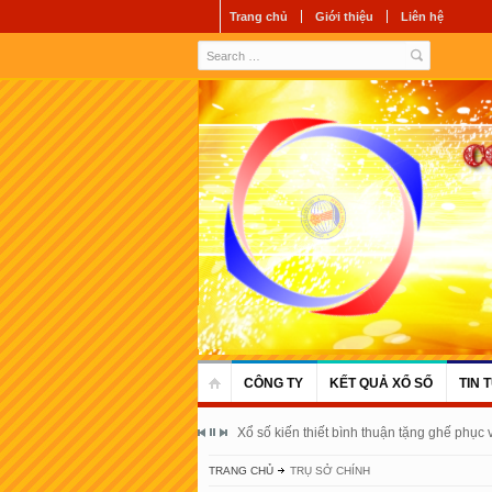
Trang chủ
Giới thiệu
Liên hệ
CÔNG TY
KẾT QUẢ XỔ SỐ
TIN 
Xổ số kiến thiết bình thuận tặng ghế phục
TRANG CHỦ
TRỤ SỞ CHÍNH