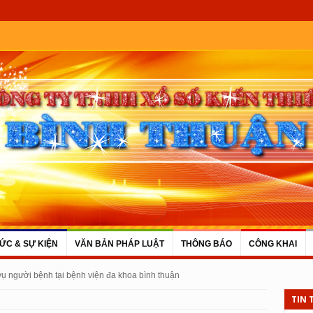
TỨC & SỰ KIỆN
VĂN BẢN PHÁP LUẬT
THÔNG BÁO
CÔNG KHAI
 vụ người bệnh tại bệnh viện đa khoa bình thuận
TIN 