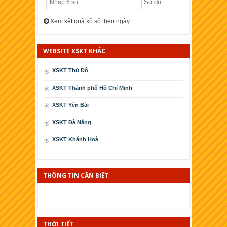
Số dò
Xem kết quả xổ số theo ngày
WEBSITE XSKT KHÁC
XSKT Thủ Đô
XSKT Thành phố Hồ Chí Minh
XSKT Yên Bái
XSKT Ðà Nẳng
XSKT Khánh Hoà
XSKT Cà Mau
XSKT Phú Yên
THÔNG TIN CẦN BIẾT
XSKT Kiên Giang
XSKT Thái Bình
THỜI TIẾT
XSKT Ninh Thuận