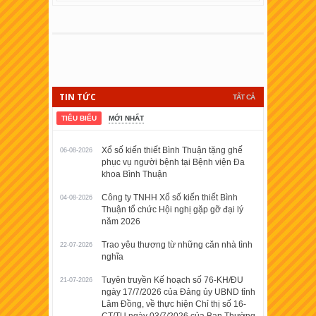
TIN TỨC
TẤT CẢ
TIÊU BIỂU
MỚI NHẤT
Xổ số kiến thiết Bình Thuận tặng ghế
06-08-2026
phục vụ người bệnh tại Bệnh viện Đa
khoa Bình Thuận
Công ty TNHH Xổ số kiến thiết Bình
04-08-2026
Thuận tổ chức Hội nghị gặp gỡ đại lý
năm 2026
Trao yêu thương từ những căn nhà tình
22-07-2026
nghĩa
Tuyên truyền Kế hoạch số 76-KH/ĐU
21-07-2026
ngày 17/7/2026 của Đảng ủy UBND tỉnh
Lâm Đồng, về thực hiện Chỉ thị số 16-