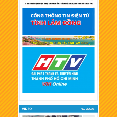
XSKT Tây Ninh
XSKT Bình Thuận
XSKT Vĩnh Long
XSKT Trà Vinh
XSKT Bình Dương
XSKT Hậu Giang
XSKT Long An
XSKT Bình Phước
XSKT Tiền Giang
XSKT Đà Lạt
VIDEO
ALL VIDEOS