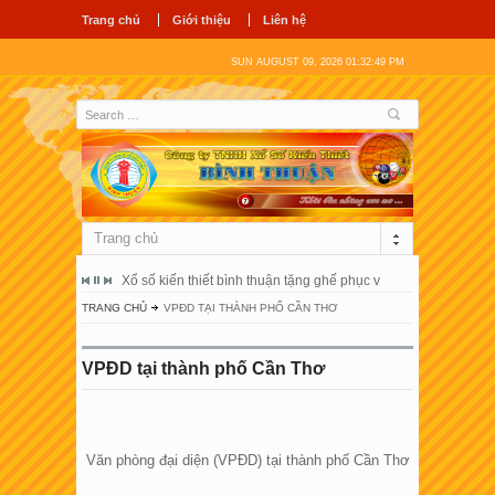
Trang chủ
Giới thiệu
Liên hệ
SUN AUGUST 09, 2026 01:32:49 PM
Trang chủ
ổ hùng vương
Xổ số kiến thiết bình thuận tặng ghế phục vụ người bệnh tại 
Công ty tnhh
TRANG CHỦ
VPĐD TẠI THÀNH PHỐ CẦN THƠ
VPĐD tại thành phố Cần Thơ
Văn phòng đại diện (VPĐD) tại thành phố Cần Thơ