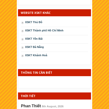
WEBSITE XSKT KHÁC
XSKT Thủ Đô
XSKT Thành phố Hồ Chí Minh
XSKT Yên Bái
XSKT Ðà Nẳng
XSKT Khánh Hoà
XSKT Cà Mau
XSKT Phú Yên
THÔNG TIN CẦN BIẾT
XSKT Kiên Giang
XSKT Thái Bình
THỜI TIẾT
XSKT Ninh Thuận
XSKT Bình Ðịnh
Phan Thiết
8th August, 2026