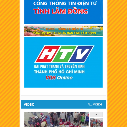
XSKT Bình Thuận
XSKT Vĩnh Long
XSKT Trà Vinh
XSKT Bình Dương
XSKT Hậu Giang
XSKT Long An
XSKT Bình Phước
XSKT Tiền Giang
XSKT Đà Lạt
VIDEO
ALL VIDEOS