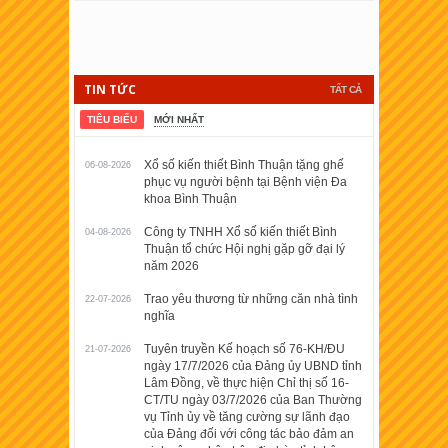
TIN TỨC
TẤT CẢ
TIÊU BIỂU
MỚI NHẤT
Xổ số kiến thiết Bình Thuận tặng ghế
06-08-2026
phục vụ người bệnh tại Bệnh viện Đa
khoa Bình Thuận
Công ty TNHH Xổ số kiến thiết Bình
04-08-2026
Thuận tổ chức Hội nghị gặp gỡ đại lý
năm 2026
Trao yêu thương từ những căn nhà tình
22-07-2026
nghĩa
Tuyên truyền Kế hoạch số 76-KH/ĐU
21-07-2026
ngày 17/7/2026 của Đảng ủy UBND tỉnh
Lâm Đồng, về thực hiện Chỉ thị số 16-
CT/TU ngày 03/7/2026 của Ban Thường
vụ Tỉnh ủy về tăng cường sự lãnh đạo
của Đảng đối với công tác bảo đảm an