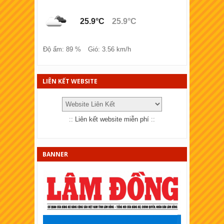
XSKT Hải Phòng
25.9°C
25.9°C
XSKT Lào cai
XSKT Đồng Tháp
Độ ẩm: 89 %
Gió: 3.56 km/h
XSKT Bà Rịa - Vũng tàu
XSKT Bắc Ninh
LIÊN KẾT WEBSITE
XSKT Quảng Trị
XSKT Bến Tre
::
Liên kết website miễn phí
::
XSKT Bạc Liêu
XSKT Đồng Nai
BANNER
XSKT Sóc Trăng
XSKT Cần Thơ
XSKT An Giang
XSKT Tây Ninh