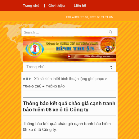
Trang chủ
Giới thiệu
Liên hệ
FRI AUGUST 07, 2026 05:21:22 PM
Trang chủ
ổ hùng vương
Xổ số kiến thiết bình thuận tặng ghế phục vụ người bệnh tại 
Công ty tnhh
TRANG CHỦ
THÔNG BÁO
Thông báo kết quả chào giá cạnh tranh
bảo hiểm 08 xe ô tô Công ty
Thông báo kết quả chào giá cạnh tranh bảo hiểm
08 xe ô tô Công ty.