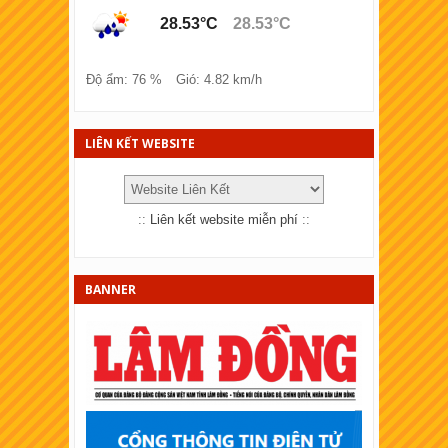
28.53°C
28.53°C
XSKT Lào cai
XSKT Đồng Tháp
Độ ẩm: 76 %
Gió: 4.82 km/h
XSKT Bà Rịa - Vũng tàu
XSKT Bắc Ninh
LIÊN KẾT WEBSITE
XSKT Quảng Trị
XSKT Bến Tre
::
Liên kết website miễn phí
::
XSKT Bạc Liêu
XSKT Đồng Nai
BANNER
XSKT Sóc Trăng
XSKT Cần Thơ
XSKT An Giang
XSKT Tây Ninh
XSKT Bình Thuận