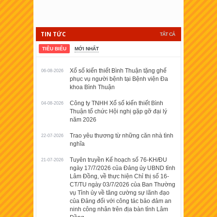
TIN TỨC
TẤT CẢ
TIÊU BIỂU
MỚI NHẤT
Xổ số kiến thiết Bình Thuận tặng ghế
06-08-2026
phục vụ người bệnh tại Bệnh viện Đa
khoa Bình Thuận
Công ty TNHH Xổ số kiến thiết Bình
04-08-2026
Thuận tổ chức Hội nghị gặp gỡ đại lý
năm 2026
Trao yêu thương từ những căn nhà tình
22-07-2026
nghĩa
Tuyên truyền Kế hoạch số 76-KH/ĐU
21-07-2026
ngày 17/7/2026 của Đảng ủy UBND tỉnh
Lâm Đồng, về thực hiện Chỉ thị số 16-
CT/TU ngày 03/7/2026 của Ban Thường
vụ Tỉnh ủy về tăng cường sự lãnh đạo
của Đảng đối với công tác bảo đảm an
ninh công nhân trên địa bàn tỉnh Lâm