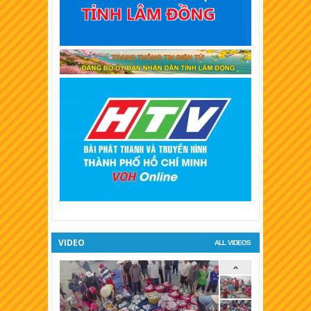
XSKT Vĩnh Long
XSKT Trà Vinh
XSKT Bình Dương
XSKT Hậu Giang
XSKT Long An
XSKT Bình Phước
XSKT Tiền Giang
XSKT Đà Lạt
VIDEO
ALL VIDEOS