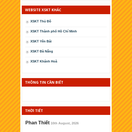
WEBSITE XSKT KHÁC
XSKT Thủ Đô
XSKT Thành phố Hồ Chí Minh
XSKT Yên Bái
XSKT Ðà Nẳng
XSKT Khánh Hoà
XSKT Cà Mau
XSKT Phú Yên
THÔNG TIN CẦN BIẾT
XSKT Kiên Giang
XSKT Thái Bình
THỜI TIẾT
XSKT Ninh Thuận
XSKT Bình Ðịnh
Phan Thiết
10th August, 2026
XSKT Hải Phòng