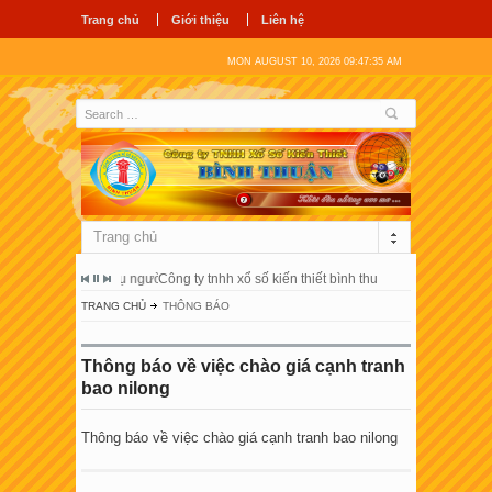
Trang chủ
Giới thiệu
Liên hệ
MON AUGUST 10, 2026 09:47:35 AM
Trang chủ
tặng ghế phục vụ người bệnh tại bệnh viện đa khoa bình thuận
Công ty tnhh xổ số kiến thiết bình thuận tổ chức hội nghị gặp 
Trao yêu th
TRANG CHỦ
THÔNG BÁO
Thông báo về việc chào giá cạnh tranh
bao nilong
Thông báo về việc chào giá cạnh tranh bao nilong