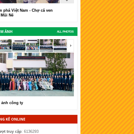
 phá Việt Nam - Chợ cá ven
 Mũi Né
UM ẢNH
ALL PHOTOS
span></span>
<span></span>
 ảnh công ty
Hình ảnh công ty
NG KÊ ONLINE
ượt truy cập
: 6136293