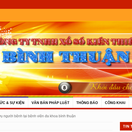
TỨC & SỰ KIỆN
VĂN BẢN PHÁP LUẬT
THÔNG BÁO
CÔNG KHAI
 vụ người bệnh tại bệnh viện đa khoa bình thuận
TIN 