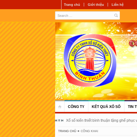
Trang chủ
Giới thiệu
Liên hệ
CÔNG TY
KẾT QUẢ XỔ SỐ
TIN 
Xổ số kiến thiết bình thuận tặng ghế phục
TRANG CHỦ
CÔNG KHAI