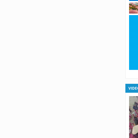
X
X
X
X
XS
XS
VIDE