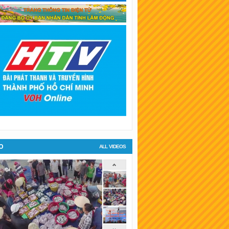
SKT Bình Dương
SKT Hậu Giang
SKT Long An
SKT Bình Phước
KT Tiền Giang
KT Đà Lạt
O
ALL VIDEOS