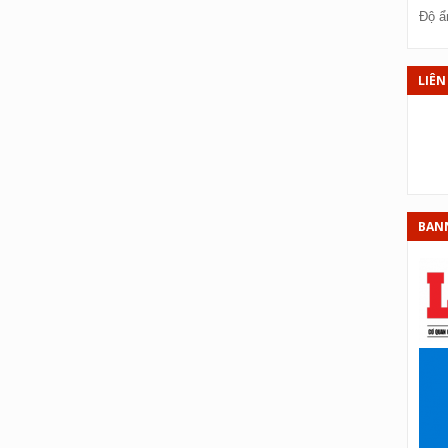
X
Độ ẩ
XS
XS
LIÊN
XS
XS
XS
XS
BAN
XS
X
X
XS
X
XS
XS