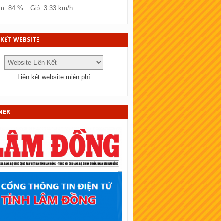
SKT Đồng Tháp
m: 84 %
Gió: 3.33 km/h
KT Bà Rịa - Vũng tàu
KT Bắc Ninh
 KẾT WEBSITE
KT Quảng Trị
KT Bến Tre
::
Liên kết website miễn phí
::
KT Bạc Liêu
KT Đồng Nai
NER
KT Sóc Trăng
SKT Cần Thơ
SKT An Giang
KT Tây Ninh
SKT Bình Thuận
KT Vĩnh Long
KT Trà Vinh