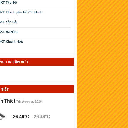
SKT Thủ Đô
KT Thành phố Hồ Chí Minh
KT Yên Bái
SKT Ðà Nẳng
SKT Khánh Hoà
SKT Cà Mau
SKT Phú Yên
G TIN CẦN BIẾT
KT Kiên Giang
KT Thái Bình
 TIẾT
SKT Ninh Thuận
KT Bình Ðịnh
n Thiết
7th August, 2026
KT Hải Phòng
26.46°C
26.46°C
KT Lào cai