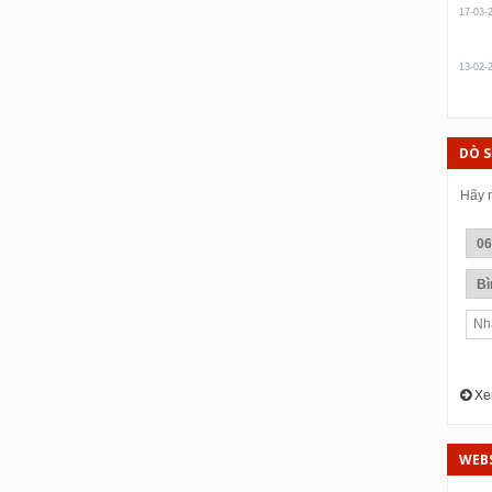
17-03-
13-02-
DÒ 
Hãy n
Xem
WEBS