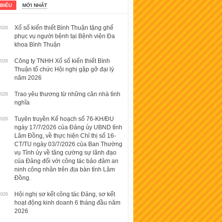
 BIỂU
MỚI NHẤT
Xổ số kiến thiết Bình Thuận tặng ghế
2026
phục vụ người bệnh tại Bệnh viện Đa
khoa Bình Thuận
Công ty TNHH Xổ số kiến thiết Bình
2026
Thuận tổ chức Hội nghị gặp gỡ đại lý
năm 2026
Trao yêu thương từ những căn nhà tình
2026
nghĩa
Tuyên truyền Kế hoạch số 76-KH/ĐU
2026
ngày 17/7/2026 của Đảng ủy UBND tỉnh
Lâm Đồng, về thực hiện Chỉ thị số 16-
CT/TU ngày 03/7/2026 của Ban Thường
vụ Tỉnh ủy về tăng cường sự lãnh đạo
của Đảng đối với công tác bảo đảm an
ninh công nhân trên địa bàn tỉnh Lâm
Đồng.
Hội nghị sơ kết công tác Đảng, sơ kết
2026
hoạt động kinh doanh 6 tháng đầu năm
2026