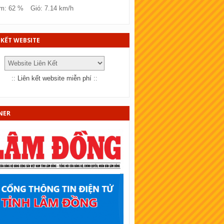
SKT Đồng Tháp
m: 62 %
Gió: 7.14 km/h
KT Bà Rịa - Vũng tàu
KT Bắc Ninh
 KẾT WEBSITE
KT Quảng Trị
KT Bến Tre
::
Liên kết website miễn phí
::
KT Bạc Liêu
KT Đồng Nai
NER
KT Sóc Trăng
SKT Cần Thơ
SKT An Giang
KT Tây Ninh
SKT Bình Thuận
KT Vĩnh Long
KT Trà Vinh