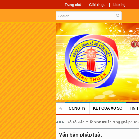
Trang chủ
Giới thiệu
Liên hệ
CÔNG TY
KẾT QUẢ XỔ SỐ
TIN 
Xổ số kiến thiết bình thuận tặng ghế phục
Văn bản pháp luật