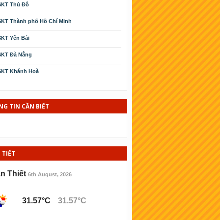
SKT Thủ Đô
KT Thành phố Hồ Chí Minh
KT Yên Bái
SKT Ðà Nẳng
SKT Khánh Hoà
SKT Cà Mau
SKT Phú Yên
G TIN CẦN BIẾT
KT Kiên Giang
KT Thái Bình
 TIẾT
SKT Ninh Thuận
KT Bình Ðịnh
n Thiết
6th August, 2026
KT Hải Phòng
31.57°C
31.57°C
KT Lào cai