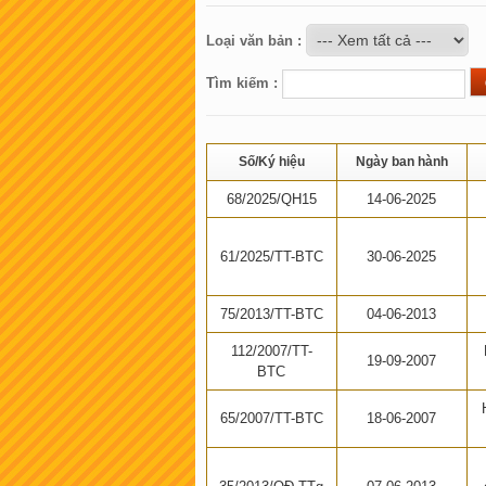
Loại văn bản :
Tìm kiếm :
Số/Ký hiệu
Ngày ban hành
68/2025/QH15
14-06-2025
61/2025/TT-BTC
30-06-2025
75/2013/TT-BTC
04-06-2013
112/2007/TT-
19-09-2007
BTC
65/2007/TT-BTC
18-06-2007