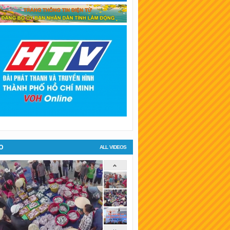
SKT Bình Dương
SKT Hậu Giang
SKT Long An
SKT Bình Phước
KT Tiền Giang
KT Đà Lạt
O
ALL VIDEOS