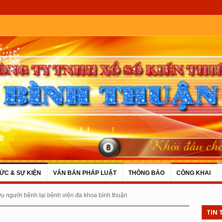
TỨC & SỰ KIỆN
VĂN BẢN PHÁP LUẬT
THÔNG BÁO
CÔNG KHAI
 vụ người bệnh tại bệnh viện đa khoa bình thuận
TIN 