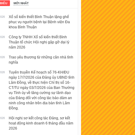
 BIỂU
MỚI NHẤT
Xổ số kiến thiết Bình Thuận tặng ghế
2026
phục vụ người bệnh tại Bệnh viện Đa
khoa Bình Thuận
Công ty TNHH Xổ số kiến thiết Bình
2026
Thuận tổ chức Hội nghị gặp gỡ đại lý
năm 2026
Trao yêu thương từ những căn nhà tình
2026
nghĩa
Tuyên truyền Kế hoạch số 76-KH/ĐU
2026
ngày 17/7/2026 của Đảng ủy UBND tỉnh
Lâm Đồng, về thực hiện Chỉ thị số 16-
CT/TU ngày 03/7/2026 của Ban Thường
vụ Tỉnh ủy về tăng cường sự lãnh đạo
của Đảng đối với công tác bảo đảm an
ninh công nhân trên địa bàn tỉnh Lâm
Đồng.
Hội nghị sơ kết công tác Đảng, sơ kết
2026
hoạt động kinh doanh 6 tháng đầu năm
2026