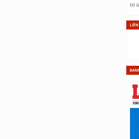
X
Độ ẩ
XS
XS
LIÊN
XS
XS
XS
XS
BAN
XS
X
X
XS
X
XS
XS