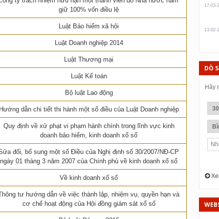
công ty trách nhiệm hữu hạn một thành viên do Nhà nước năm
17-03-
giữ 100% vốn điều lệ
Luật Bảo hiểm xã hội
13-02-
Luật Doanh nghiệp 2014
Luật Thương mại
DÒ 
Luật Kế toán
Hãy n
Bộ luật Lao động
Hướng dẫn chi tiết thi hành một số điều của Luật Doanh nghiệp
Quy định về xử phạt vi phạm hành chính trong lĩnh vực kinh
doanh bảo hiểm, kinh doanh xổ số
Sửa đổi, bổ sung một số Điều của Nghị định số 30/2007/NĐ-CP
ngày 01 tháng 3 năm 2007 của Chính phủ về kinh doanh xổ số
Xem
Về kinh doanh xổ số
Thông tư hướng dẫn về việc thành lập, nhiệm vụ, quyền hạn và
cơ chế hoạt động của Hội đồng giám sát xổ số
WEBS