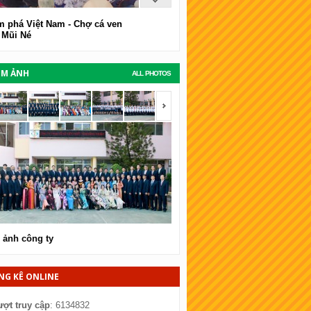
 phá Việt Nam - Chợ cá ven
 Mũi Né
UM ẢNH
ALL PHOTOS
span></span>
<span></span>
 ảnh công ty
Hình ảnh công ty
NG KÊ ONLINE
ượt truy cập
: 6134832