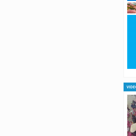
X
X
X
X
XS
XS
VIDE