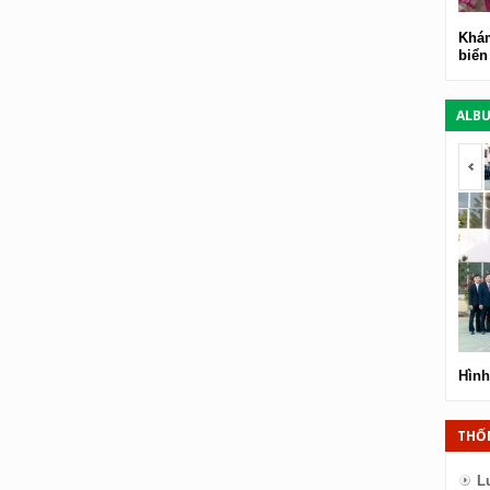
Khám
biển
ALB
<
Hình
THỐ
L