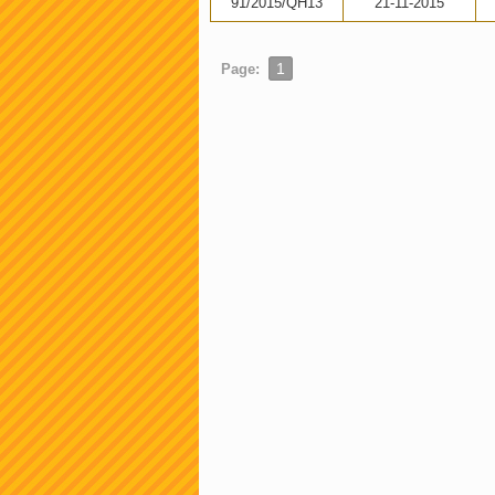
91/2015/QH13
21-11-2015
1
Page: