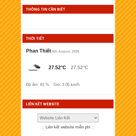
XSKT Phú Yên
THÔNG TIN CẦN BIẾT
XSKT Kiên Giang
XSKT Thái Bình
THỜI TIẾT
XSKT Ninh Thuận
XSKT Bình Ðịnh
Phan Thiết
8th August, 2026
XSKT Hải Phòng
27.52°C
27.52°C
XSKT Lào cai
XSKT Đồng Tháp
Độ ẩm: 81 %
Gió: 3.05 km/h
XSKT Bà Rịa - Vũng tàu
XSKT Bắc Ninh
LIÊN KẾT WEBSITE
XSKT Quảng Trị
XSKT Bến Tre
::
Liên kết website miễn phí
::
XSKT Bạc Liêu