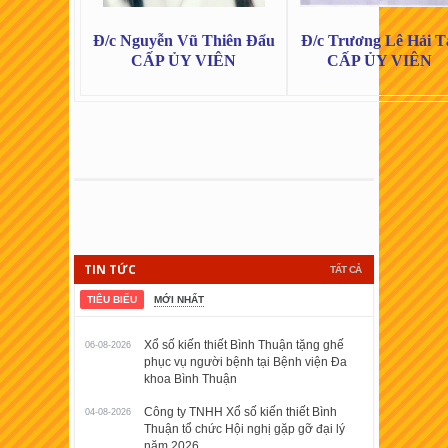
Đ/c Nguyễn Vũ Thiên Đẩu
Đ/c Trương Lê Hải T
CẤP ỦY VIÊN
CẤP ỦY VIÊN
TIN TỨC
TẤT CẢ
TIÊU BIỂU
MỚI NHẤT
Xổ số kiến thiết Bình Thuận tặng ghế
06-08-2026
phục vụ người bệnh tại Bệnh viện Đa
khoa Bình Thuận
Công ty TNHH Xổ số kiến thiết Bình
04-08-2026
Thuận tổ chức Hội nghị gặp gỡ đại lý
năm 2026