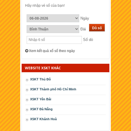
Hãy nhập vé số của bạn!
Ngày
Đài
Số dò
Xem kết quả xổ số theo ngày
WEBSITE XSKT KHÁC
XSKT Thủ Đô
XSKT Thành phố Hồ Chí Minh
XSKT Yên Bái
XSKT Ðà Nẳng
XSKT Khánh Hoà
XSKT Cà Mau