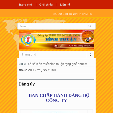
Trang chủ
Giới thiệu
Liên hệ
SAT AUGUST 08, 2026 01:38:00 PM
Trang chủ
ổ hùng vương
Xổ số kiến thiết bình thuận tặng ghế phục vụ người bệnh tại 
Công ty tnhh
TRANG CHỦ
TRỤ SỞ CHÍNH
Đảng ủy
BAN CHẤP HÀNH ĐẢNG BỘ
CÔNG TY