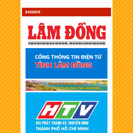
XSKT Đồng Nai
BANNER
XSKT Sóc Trăng
XSKT Cần Thơ
XSKT An Giang
XSKT Tây Ninh
XSKT Bình Thuận
XSKT Vĩnh Long
XSKT Trà Vinh
XSKT Bình Dương
XSKT Hậu Giang
XSKT Long An
XSKT Bình Phước
XSKT Tiền Giang