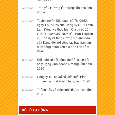
Trao yêu thương từ những căn nhà tình
22-07-2026
nghĩa
Tuyên truyền Kế hoạch số 76-KH/ĐU
21-07-2026
ngày 17/7/2026 của Đảng ủy UBND tỉnh
Lâm Đồng, về thực hiện Chỉ thị số 16-
CT/TU ngày 03/7/2026 của Ban Thường
vụ Tỉnh ủy về tăng cường sự lãnh đạo
của Đảng đối với công tác bảo đảm an
ninh công nhân trên địa bàn tỉnh Lâm
Đồng.
Hội nghị sơ kết công tác Đảng, sơ kết
15-07-2026
hoạt động kinh doanh 6 tháng đầu năm
2026
Công ty TNHH Xổ số kiến thiết Bình
17-03-2026
Thuận gặp mặt khách hàng năm 2026
Thông báo về việc nghỉ tết Âm lịch năm
13-02-2026
2026
DÒ SỐ TỰ ĐỘNG