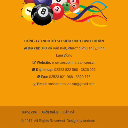
CÔNG TY TNHH XỔ SỐ KIẾN THIẾT BÌNH THUẬN
Địa chỉ:
343 Võ Văn Kiệt, Phường Phú Thủy, Tỉnh
Lâm Đồng
Website:
www.xosobinhthuan.com.vn
Điện thoại:
02523 822 568 - 3826 092
Fax:
02523 821 968 - 3829 776
Email:
xosobinhthuan.vn@gmail.com
Trang chủ
Giới thiệu
Liên hệ
© 2017. All Rights Reserved. Design by
andean