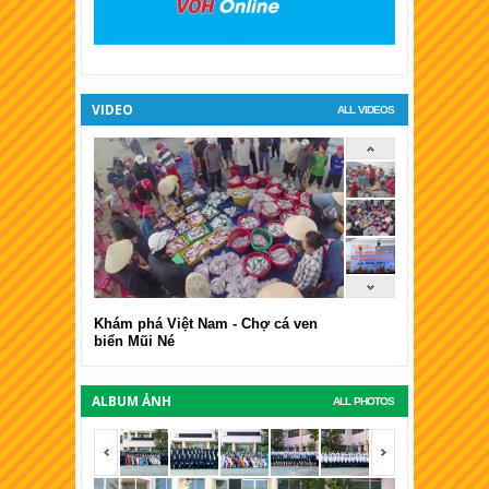
XSKT Đà Lạt
VIDEO
ALL VIDEOS
Khám phá Việt Nam - Chợ cá ven
biển Mũi Né
ALBUM ẢNH
ALL PHOTOS
<span></span>
<span></span