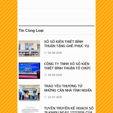
Tin Cùng Loại
XỔ SỐ KIẾN THIẾT BÌNH
THUẬN TẶNG GHẾ PHỤC VỤ
NGƯỜI BỆNH TẠI ...
06-08-2026
CÔNG TY TNHH XỔ SỐ KIẾN
THIẾT BÌNH THUẬN TỔ CHỨC
HỘI NGHỊ GẶP GỠ ...
04-08-2026
TRAO YÊU THƯƠNG TỪ
NHỮNG CĂN NHÀ TÌNH NGHĨA
22-07-2026
TUYÊN TRUYỀN KẾ HOẠCH SỐ
76-KH/ĐU NGÀY 17/7/2026 CỦA