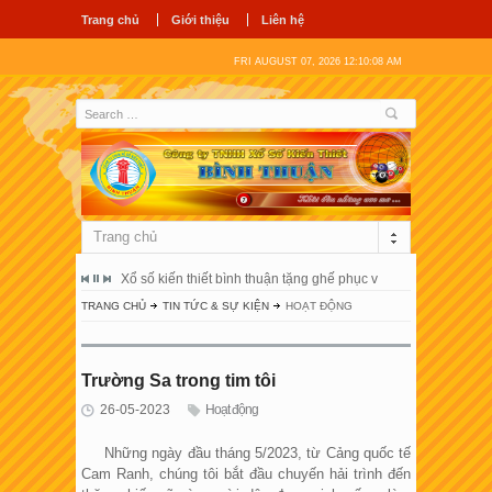
Trang chủ
Giới thiệu
Liên hệ
FRI AUGUST 07, 2026 12:10:09 AM
Trang chủ
ổ hùng vương
Xổ số kiến thiết bình thuận tặng ghế phục vụ người bệnh tại 
Công ty tnhh
TRANG CHỦ
TIN TỨC & SỰ KIỆN
HOẠT ĐỘNG
Trường Sa trong tim tôi
26-05-2023
Hoạt động
Những ngày đầu tháng 5/2023, từ Cảng quốc tế
Cam Ranh, chúng tôi bắt đầu chuyến hải trình đến