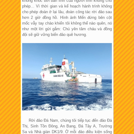
không khóc bởi bản lĩnh của người lính không cho
phép… Vì thời gian và kế hoạch hành trình không
cho phép đoàn ở lại lâu, đoàn công tác rời đảo sau
hơn 2 giờ đồng hồ. Hình ảnh Mến đứng bên cột
mốc vẫy tay chào khiến tôi không thể nào quên, nó
như một lời gửi gắm: Chú yên tâm cháu và đồng
đội sẽ giữ vững biển đảo quê hương.
Rời đảo Đá Nam, chúng tôi tiếp tục đến đảo Đá
Thị, Sinh Tồn Đông, An Bang, Đá Tây A, Trường
Sa và Nhà giàn DK1/9. Ở mỗi đảo điều kiện sống